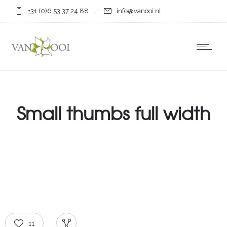
+31 (0)6 53 37 24 88
info@vanooi.nl
Small thumbs full width
11