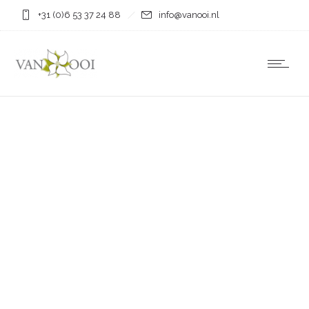
+31 (0)6 53 37 24 88
info@vanooi.nl
Over ons
De bedrijfshistorie van Boomkwekerij W.J van Ooi