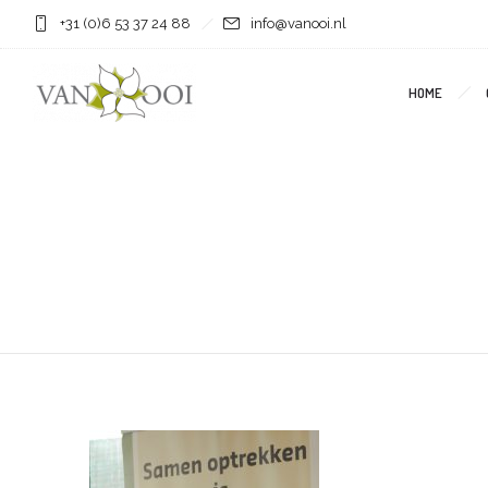
+31 (0)6 53 37 24 88
info@vanooi.nl
HOME