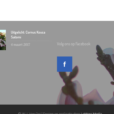
Uitgelicht: Cornus Kousa
Satomi
Volg ons op Facebook
4 maart 2017
© W.J. Van Ooi | Design en realisatie door
LeMore Media