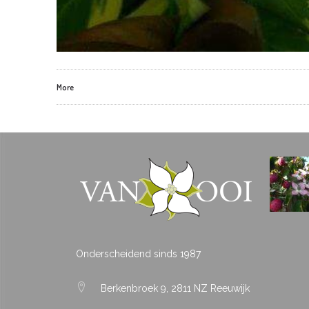
More
Onderscheidend sinds 1987
Berkenbroek 9, 2811 NZ Reeuwijk