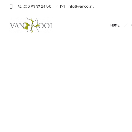
+31 (0)6 53 37 24 88
info@vanooi.nl
HOME