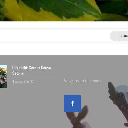
SHAR
Uitgelicht: Cornus Kousa
Satomi
Volg ons op Facebook
4 maart 2017